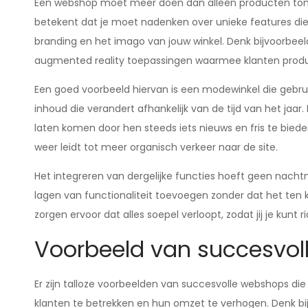
Een webshop moet meer doen dan alleen producten tonen
betekent dat je moet nadenken over unieke features die 
branding en het imago van jouw winkel. Denk bijvoorbeeld 
augmented reality toepassingen waarmee klanten produ
Een goed voorbeeld hiervan is een modewinkel die geb
inhoud die verandert afhankelijk van de tijd van het jaar
laten komen door hen steeds iets nieuws en fris te biede
weer leidt tot meer organisch verkeer naar de site.
Het integreren van dergelijke functies hoeft geen nachtm
lagen van functionaliteit toevoegen zonder dat het ten k
zorgen ervoor dat alles soepel verloopt, zodat jij je kunt 
Voorbeeld van succesvo
Er zijn talloze voorbeelden van succesvolle webshops d
klanten te betrekken en hun omzet te verhogen. Denk b