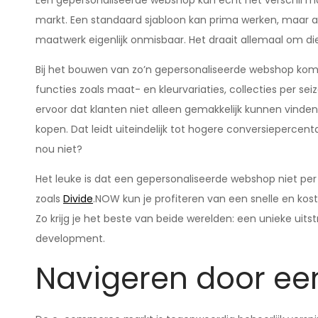
Een gepersonaliseerde webshop kan echt het verschil mak
markt. Een standaard sjabloon kan prima werken, maar als 
maatwerk eigenlijk onmisbaar. Het draait allemaal om di
Bij het bouwen van zo’n gepersonaliseerde webshop komt 
functies zoals maat- en kleurvariaties, collecties per 
ervoor dat klanten niet alleen gemakkelijk kunnen vin
kopen. Dat leidt uiteindelijk tot hogere conversiepercenta
nou niet?
Het leuke is dat een gepersonaliseerde webshop niet per 
zoals
Divide
.NOW kun je profiteren van een snelle en kos
Zo krijg je het beste van beide werelden: een unieke uit
development.
Navigeren door ee