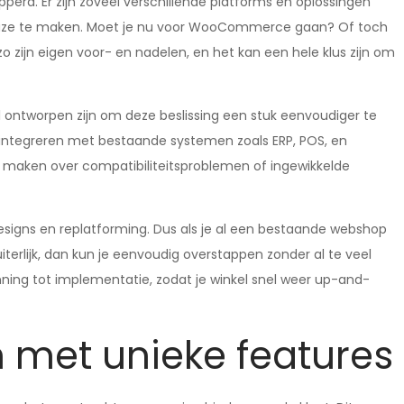
erd. Er zijn zoveel verschillende platforms en oplossingen
 keuze te maken. Moet je nu voor WooCommerce gaan? Of toch
 zijn eigen voor- en nadelen, en het kan een hele klus zijn om
al ontworpen zijn om deze beslissing een stuk eenvoudiger te
te integreren met bestaande systemen zoals ERP, POS, en
te maken over compatibiliteitsproblemen of ingewikkelde
signs en replatforming. Dus als je al een bestaande webshop
terlijk, dan kun je eenvoudig overstappen zonder al te veel
anning tot implementatie, zodat je winkel snel weer up-and-
 met unieke features