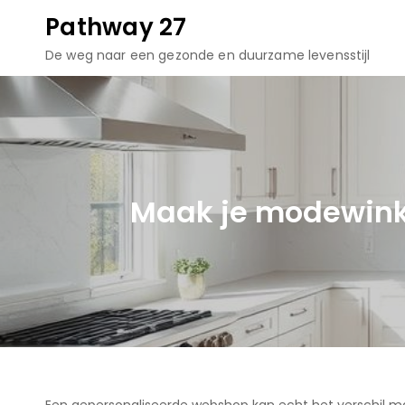
Skip
Pathway 27
to
De weg naar een gezonde en duurzame levensstijl
content
Maak je modewink