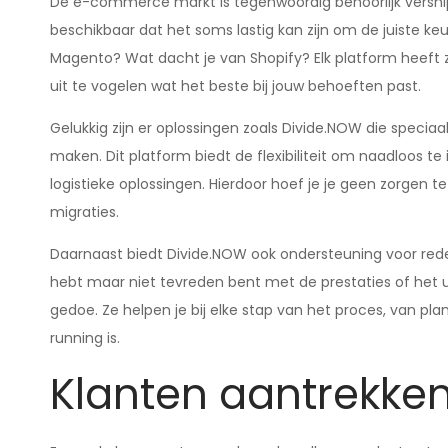
De e-commerce markt is tegenwoordig behoorlijk versnipp
beschikbaar dat het soms lastig kan zijn om de juiste
Magento? Wat dacht je van Shopify? Elk platform heeft zo
uit te vogelen wat het beste bij jouw behoeften past.
Gelukkig zijn er oplossingen zoals Divide.NOW die specia
maken. Dit platform biedt de flexibiliteit om naadloos 
logistieke oplossingen. Hierdoor hoef je je geen zorgen 
migraties.
Daarnaast biedt Divide.NOW ook ondersteuning voor rede
hebt maar niet tevreden bent met de prestaties of het ui
gedoe. Ze helpen je bij elke stap van het proces, van pl
running is.
Klanten aantrekken