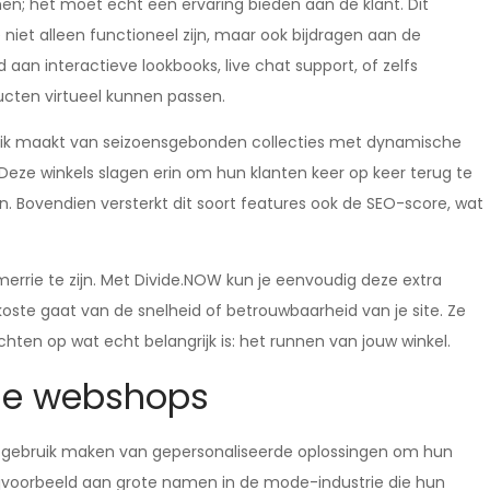
; het moet echt een ervaring bieden aan de klant. Dit
niet alleen functioneel zijn, maar ook bijdragen aan de
aan interactieve lookbooks, live chat support, of zelfs
cten virtueel kunnen passen.
ruik maakt van seizoensgebonden collecties met dynamische
. Deze winkels slagen erin om hun klanten keer op keer terug te
n. Bovendien versterkt dit soort features ook de SEO-score, wat
errie te zijn. Met Divide.NOW kun je eenvoudig deze extra
oste gaat van de snelheid of betrouwbaarheid van je site. Ze
richten op wat echt belangrijk is: het runnen van jouw winkel.
lle webshops
ie gebruik maken van gepersonaliseerde oplossingen om hun
ijvoorbeeld aan grote namen in de mode-industrie die hun