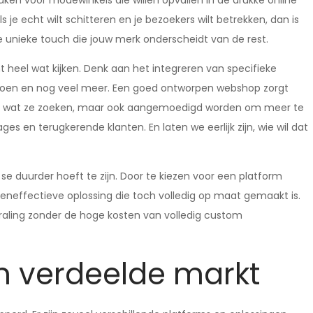
en voor modewinkels die willen opvallen in de drukke online
je echt wilt schitteren en je bezoekers wilt betrekken, dan is
e unieke touch die jouw merk onderscheidt van de rest.
heel wat kijken. Denk aan het integreren van specifieke
seizoen en nog veel meer. Een goed ontworpen webshop zorgt
den wat ze zoeken, maar ook aangemoedigd worden om meer te
ges en terugkerende klanten. En laten we eerlijk zijn, wie wil dat
se duurder hoeft te zijn. Door te kiezen voor een platform
teneffectieve oplossing die toch volledig op maat gemaakt is.
straling zonder de hoge kosten van volledig custom
n verdeelde markt