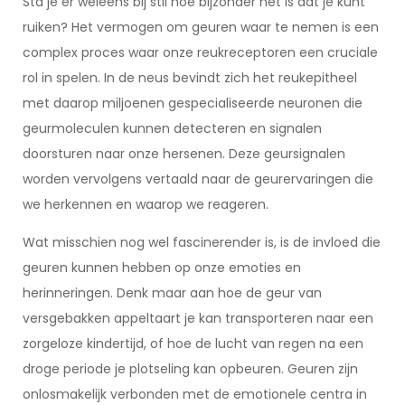
Sta je er weleens bij stil hoe bijzonder het is dat je kunt
ruiken? Het vermogen om geuren waar te nemen is een
complex proces waar onze reukreceptoren een cruciale
rol in spelen. In de neus bevindt zich het reukepitheel
met daarop miljoenen gespecialiseerde neuronen die
geurmoleculen kunnen detecteren en signalen
doorsturen naar onze hersenen. Deze geursignalen
worden vervolgens vertaald naar de geurervaringen die
we herkennen en waarop we reageren.
Wat misschien nog wel fascinerender is, is de invloed die
geuren kunnen hebben op onze emoties en
herinneringen. Denk maar aan hoe de geur van
versgebakken appeltaart je kan transporteren naar een
zorgeloze kindertijd, of hoe de lucht van regen na een
droge periode je plotseling kan opbeuren. Geuren zijn
onlosmakelijk verbonden met de emotionele centra in