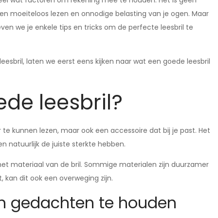
r heel wat factoren om rekening mee te houden. Het is geen
ssen moeiteloos lezen en onnodige belasting van je ogen. Maar
 geven we je enkele tips en tricks om de perfecte leesbril te
esbril, laten we eerst eens kijken naar wat een goede leesbril
de leesbril?
 te kunnen lezen, maar ook een accessoire dat bij je past. Het
 natuurlijk de juiste sterkte hebben.
het materiaal van de bril. Sommige materialen zijn duurzamer
, kan dit ook een overweging zijn.
in gedachten te houden