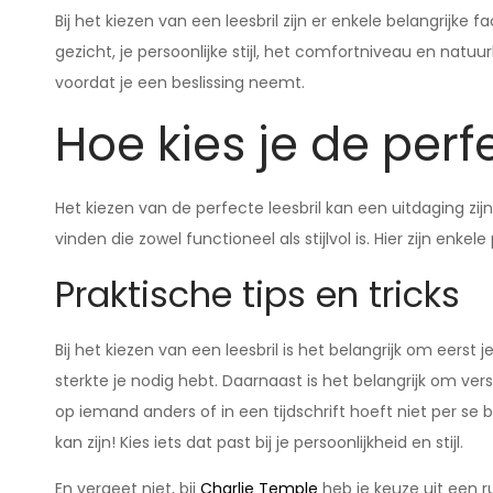
Bij het kiezen van een leesbril zijn er enkele belangrij
gezicht, je persoonlijke stijl, het comfortniveau en natuu
voordat je een beslissing neemt.
Hoe kies je de perf
Het kiezen van de perfecte leesbril kan een uitdaging zij
vinden die zowel functioneel als stijlvol is. Hier zijn enke
Praktische tips en tricks
Bij het kiezen van een leesbril is het belangrijk om eers
sterkte je nodig hebt. Daarnaast is het belangrijk om vers
op iemand anders of in een tijdschrift hoeft niet per se bi
kan zijn! Kies iets dat past bij je persoonlijkheid en stijl.
En vergeet niet, bij
Charlie Temple
heb je keuze uit een r